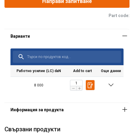
Направи запитване
Part code:
Работно усилие (LC) daN
Add to cart
Още данни
8 000
Свързани продукти