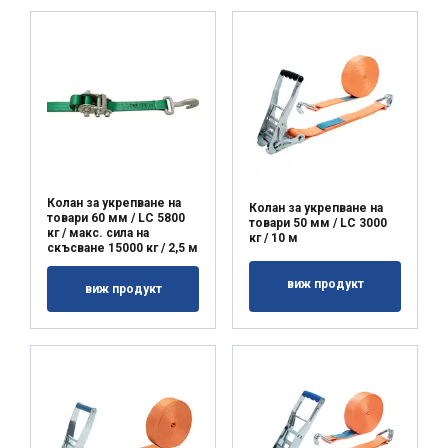
Колан за укрепване на
Колан за укрепване на
товари 60 мм / LC 5800
товари 50 мм / LC 3000
кг / макс. сила на
кг / 10 м
скъсване 15000 кг / 2,5 м
виж продукт
виж продукт
Този уебсайт използва
бисквитки
BULGARIAN
Ние използваме бисквитки, за да
ENGLISH TRANSLATION
персонализираме съдържанието,
рекламите и да анализираме нашия
трафик. Също така споделяме