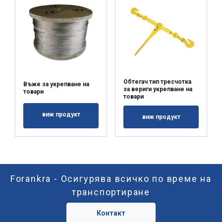
Обтегач тип тресчотка
Въже за укрепване на
за вериги укрепване на
товари
товари
виж продукт
виж продукт
Forankra - Осигурява всичко по време на
транспортиране
Контакт