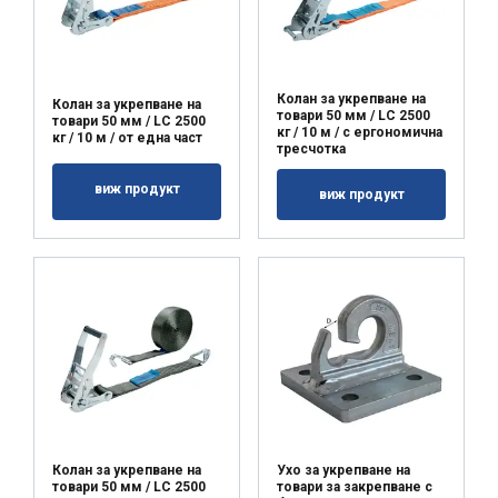
информация за използването на
нашия сайт от ваша страна с нашите
партньори за реклама и анализи,
които може да я комбинират с друга
Колан за укрепване на
Колан за укрепване на
товари 50 мм / LC 2500
информация, която сте им
товари 50 мм / LC 2500
кг / 10 м / с ергономична
кг / 10 м / от една част
предоставили или която са събрали от
тресчотка
вашето използване на техните услуги.
виж продукт
виж продукт
Политика за поверителност
Строго
Ефективност
необходимо
Таргетиране
Функционалност
Некласифицирани
Колан за укрепване на
Ухо за укрепване на
товари 50 мм / LC 2500
товари за закрепване с