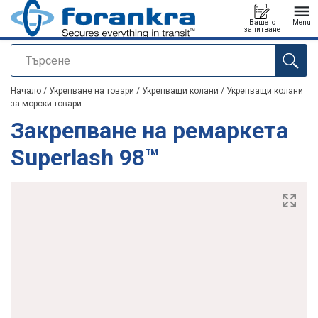
Вашето
Menu
запитване
Търсене
е добавен към вашето запитване
Начало
/
Укрепване на товари
/
Укрепващи колани
/
Укрепващи колани
за морски товари
Закрепване на ремаркета
Superlash 98™