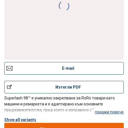
E-mail
Изтегли PDF
Superlash 98™ е уникално закрепване за RoRo товари като
машини и ремаркета и е адаптирано към основните
предизвикателства, пред които е изправено обезопасяването
покажи повече
на това/p>
Show all variants