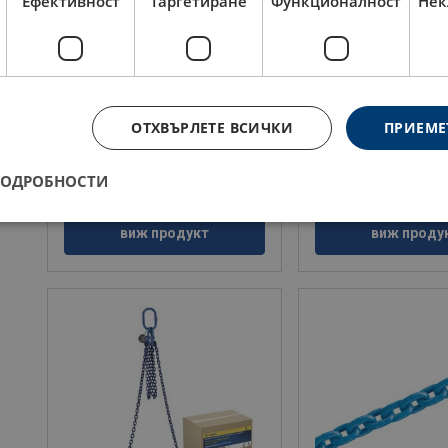
Ефективност
Таргетиране
Функционалност
Нек
Верижен сапан 4-рамена, куки с
Верижен сапан 4-рам
предпазен език, клас 100
самозаключващи куки
скъсяващи куки, клас
Клас: 10 - 10
ОТХВЪРЛЕТЕ ВСИЧКИ
ПРИЕМЕ
Клас: 10 - 10
ПОДРОБНОСТИ
виж продукт
виж проду