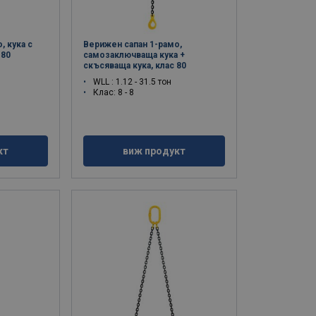
, кука с
Верижен сапан 1-рамо,
 80
самозаключваща кука +
скъсяваща кука, клас 80
WLL : 1.12 - 31.5 тон
Клас: 8 - 8
кт
виж продукт