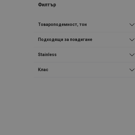
Филтър
Товароподемност, тон
Подходящи за повдигане
Stainless
Клас