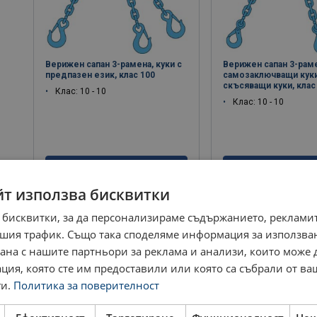
Верижен сапан 3-рамена, куки с
Верижен сапан 3-рам
предпазен език, клас 100
самозаключващи куки
скъсяващи куки, клас
Клас: 10 - 10
Клас: 10 - 10
виж продукт
виж проду
йт използва бисквитки
 бисквитки, за да персонализираме съдържанието, рекламит
шия трафик. Също така споделяме информация за използва
рана с нашите партньори за реклама и анализи, които може
ция, която сте им предоставили или която са събрали от в
и.
Политика за поверителност