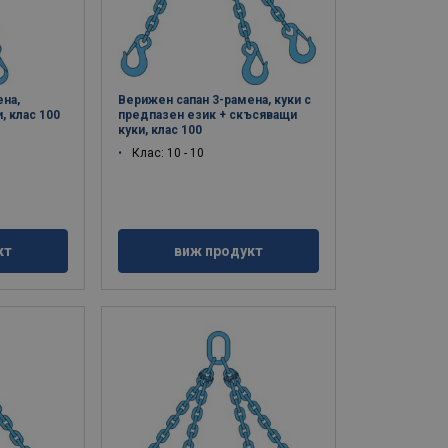
ена,
Верижен сапан 3-рамена, куки с
, клас 100
предпазен език + скъсяващи
куки, клас 100
Клас: 10 - 10
кт
виж продукт