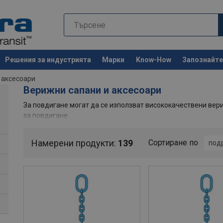
Решения за индустрията
Марки
Know-How
Запознайте 
Останете 
 аксесоари
Верижни сапани и аксесоари
За повдигане могат да се използват висококачествени вери
за повдигане.
Намерени продукти:
139
Сортиране по
под