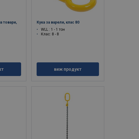
а товари,
Кука за варели, клас 80
WLL : 1 - 1 тон
Клас: 8 - 8
кт
виж продукт