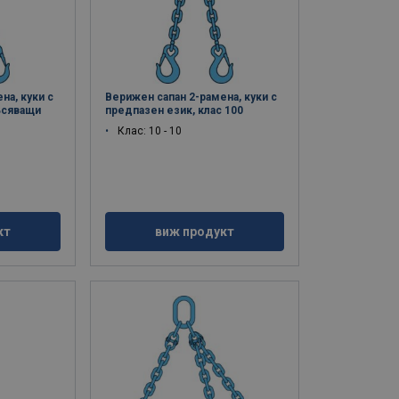
на, куки с
Верижен сапан 2-рамена, куки с
ъсяващи
предпазен език, клас 100
Клас: 10 - 10
кт
виж продукт