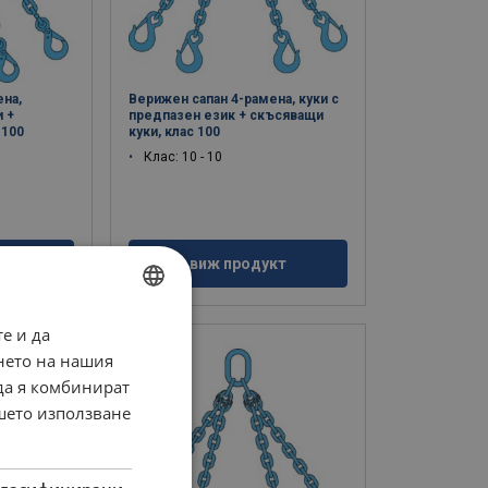
ена,
Верижен сапан 4-рамена, куки с
 +
предпазен език + скъсяващи
 100
куки, клас 100
Клас: 10 - 10
кт
виж продукт
е и да
BULGARIAN
нето на нашия
ENGLISH TRANSLATION
 да я комбинират
ашето използване