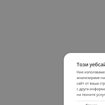
Този уебса
Ние използваме
анализираме на
сайт от ваша ст
с друга информа
на техните услуг