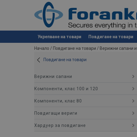
Укрепване на товари
Повдигане на товари
е добавен към вашето запитване
Начало
/
Повдигане на товари
/
Верижни сапани и
Повдигане на товари
Верижни сапани
Компоненти, клас 100 и 120
Компоненти, клас 80
Повдигащи вериги
Хардуер за повдигане