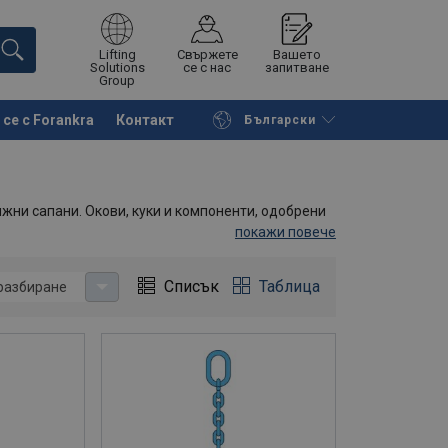
Lifting
Свържете
Вашето
Solutions
се с нас
запитване
Group
се с Forankra
Контакт
Български
на страницата
Поискайте оферта
жни сапани. Окови, куки и компоненти, одобрени
покажи повече
Списък
Таблица
разбиране