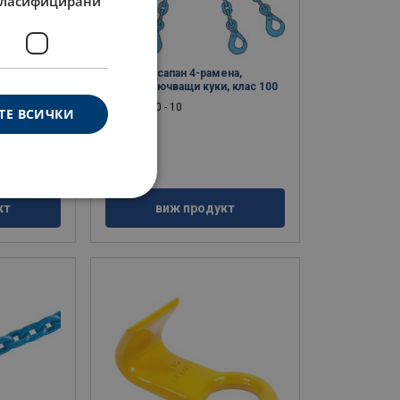
ласифицирани
ена,
Верижен сапан 4-рамена,
 +
самозаключващи куки, клас 100
 100
Клас: 10 - 10
ТЕ ВСИЧКИ
кт
виж продукт