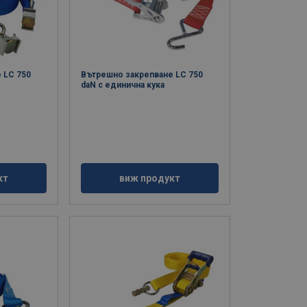
 LC 750
Вътрешно закрепване LC 750
daN с единична кука
кт
виж продукт