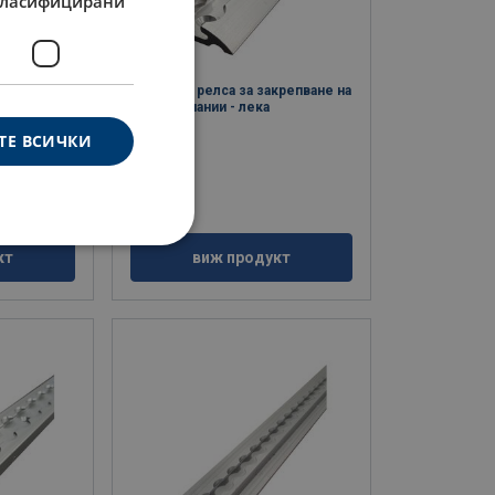
ласифицирани
крепване на
Заоблена релса за закрепване на
авиокомпании - лека
ТЕ ВСИЧКИ
кт
виж продукт