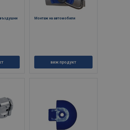
а въздушни
Монтаж на автомобили
кт
виж продукт