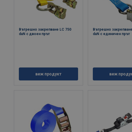
Вътрешно закрепване LC 750
Вътрешно закрепване
daN с двоен прът
daN с единичен прът
виж продукт
виж проду