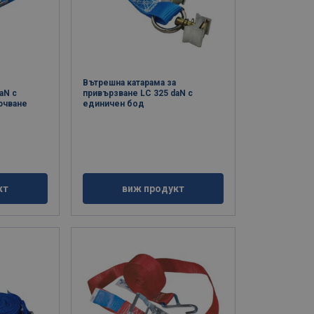
а
Вътрешна катарама за
aN с
привързване LC 325 daN с
ючване
единичен бод
кт
виж продукт