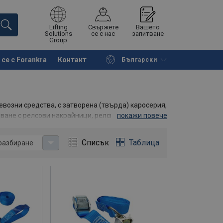
Lifting
Свържете
Вашето
Solutions
се с нас
запитване
Group
се с Forankra
Контакт
Български
на страницата
Поискайте оферта
евозни средства, с затворена (твърда) каросерия,
пване с релсови накрайници, релси за каросерии
покажи повече
го други решения за транспортиране в бокс
Списък
Таблица
разбиране