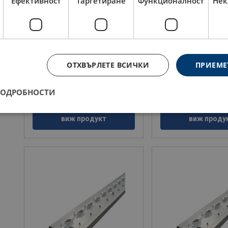
Ефективност
Таргетиране
Функционалност
Нек
Колани за укрепване на товари
Заоблена релса за за
Rollo
самолети Airline
ОТХВЪРЛЕТЕ ВСИЧКИ
ПРИЕМЕ
ПОДРОБНОСТИ
виж продукт
виж проду