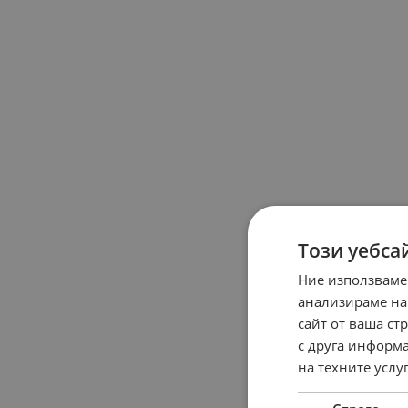
Този уебса
Ние използваме
анализираме на
сайт от ваша ст
с друга информа
на техните услуг