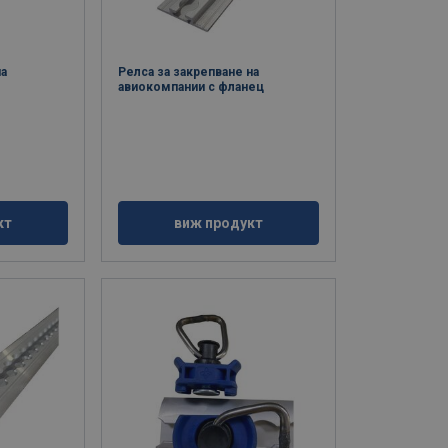
на
Релса за закрепване на
авиокомпании с фланец
кт
виж продукт