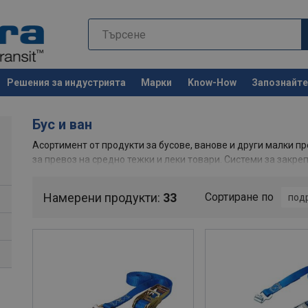
Решения за индустрията
Марки
Know-How
Запознайте 
Останете 
Бус и ван
Асортимент от продукти за бусове, ванове и други малки пр
за превоз на средно тежки и леки товари. Системи за закре
на превозни средства, греди за блокиране на товара и мно
фургони.
Намерени продукти:
33
Сортиране по
под