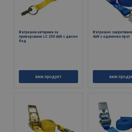
Вътрешна катарама за
Вътрешно закрепване
привързване LC 250 daN с двоен
daN с единичен прът
бод
виж продукт
виж проду