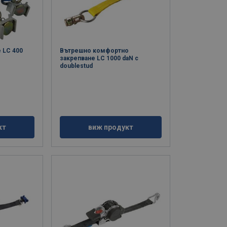
 LC 400
Вътрешно комфортно
закрепване LC 1000 daN с
doublestud
кт
виж продукт