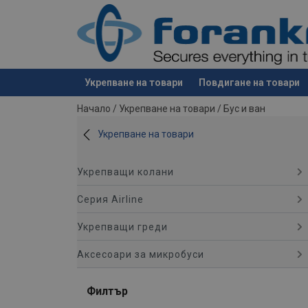
Укрепване на товари
Повдигане на товари
е добавен към вашето запитване
Начало
/
Укрепване на товари
/
Бус и ван
Укрепване на товари
Укрепващи колани
Серия Airline
Укрепващи греди
Аксесоари за микробуси
Филтър