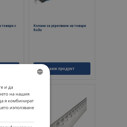
а товари с
Колани за укрепване на товари
Rollo
кт
виж продукт
е и да
BULGARIAN
нето на нашия
ENGLISH TRANSLATION
 да я комбинират
ашето използване