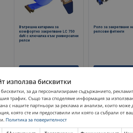
Вътрешна катарама за
Роло за закрепване н
комфортно закрепване LC 750
релсови фитинги
daN с ключалка към универсални
релси
виж продукт
виж проду
йт използва бисквитки
 бисквитки, за да персонализираме съдържанието, рекламит
шия трафик. Също така споделяме информация за използва
рана с нашите партньори за реклама и анализи, които може
ция, която сте им предоставили или която са събрали от в
и.
Политика за поверителност