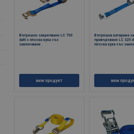
Вътрешно закрепване LC 750
Вътрешна катарама з
daN с плоска кука със
привързване LC 325 d
заключване
плоска кука със закл
виж продукт
виж проду