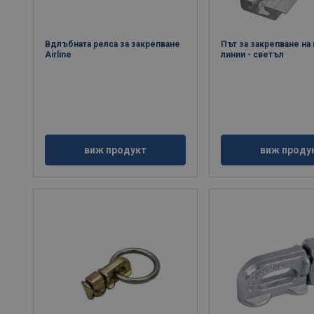
Вдлъбната релса за закрепване
Път за закрепване н
Airline
линии - светъл
виж продукт
виж проду