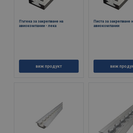
Пътека за закрепване на
Писта за закрепване 
авиокомпании - лека
авиокомпании
виж продукт
виж проду