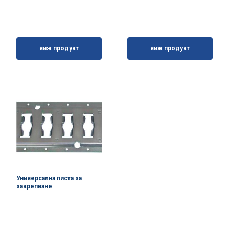
виж продукт
виж продукт
Универсална писта за
закрепване