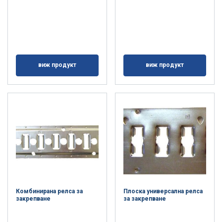
виж продукт
виж продукт
Комбинирана релса за
Плоска универсална релса
закрепване
за закрепване