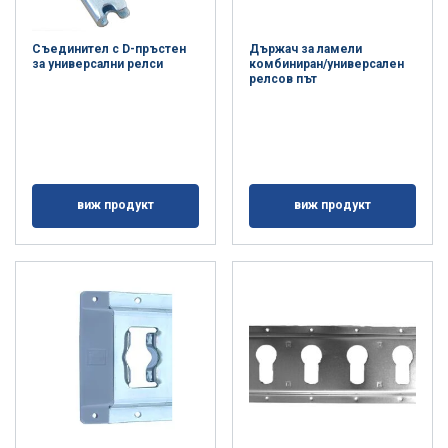
Съединител с D-пръстен
Държач за ламели
за универсални релси
комбиниран/универсален
релсов път
виж продукт
виж продукт