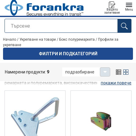
Вашето
Menu
запитване
Търсене
е добавен към вашето запитване
Начало
/
Укрепване на товари
/
Бокс полуремаркета
/
Профили за
укрепване
ФИЛТРИ И ПОДКАТЕГОРИЙ
Профили за укрепване
Намерени продукти:
9
подразбиране
Профили за укрепване и надстройки на превозни средства с
ремаркета и полуремаркета, висококачествени универсални и
покажи повече
комбинирани профили.