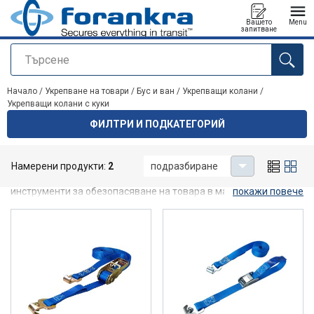
Вашето
Menu
запитване
Търсене
е добавен към вашето запитване
Начало
/
Укрепване на товари
/
Бус и ван
/
Укрепващи колани
/
Укрепващи колани с куки
ФИЛТРИ И ПОДКАТЕГОРИЙ
Укрепващи колани с куки
Намерени продукти:
2
подразбиране
Укрепващи колани с куки са универсални и полезни
инструменти за обезопасяване на товара в малки камиони и
покажи повече
фургони.