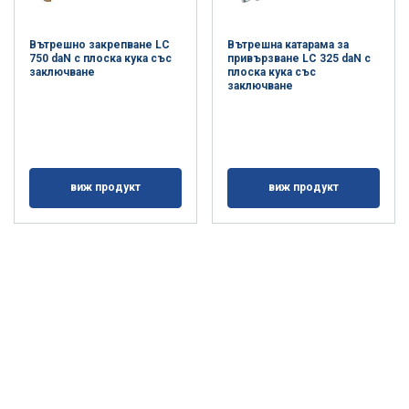
Вътрешно закрепване LC
Вътрешна катарама за
750 daN с плоска кука със
привързване LC 325 daN с
заключване
плоска кука със
заключване
виж продукт
виж продукт