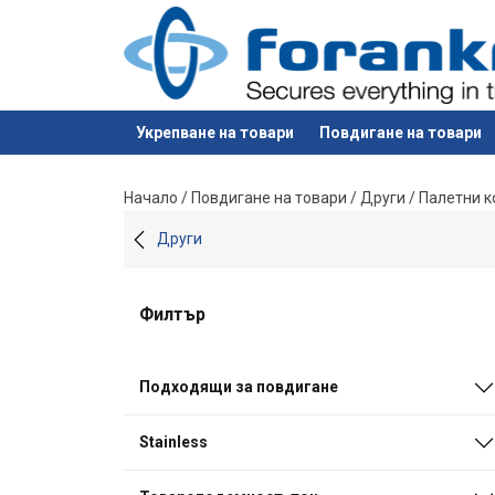
Укрепване на товари
Повдигане на товари
е добавен към вашето запитване
Начало
/
Повдигане на товари
/
Други
/
Палетни к
Други
Филтър
Подходящи за повдигане
Stainless