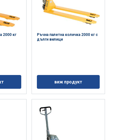
а 2000 кг
Ръчна палетна количка 2000 кг с
дълги вилици
кт
виж продукт