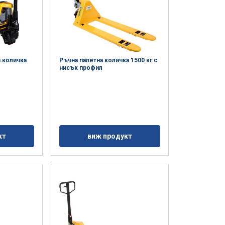
а количка
Ръчна палетна количка 1500 кг с
нисък профил
кт
виж продукт