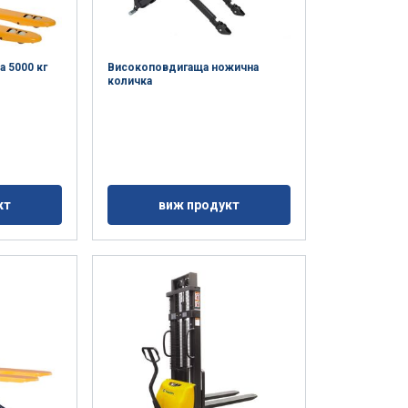
а 5000 кг
Високоповдигаща ножична
количка
кт
виж продукт