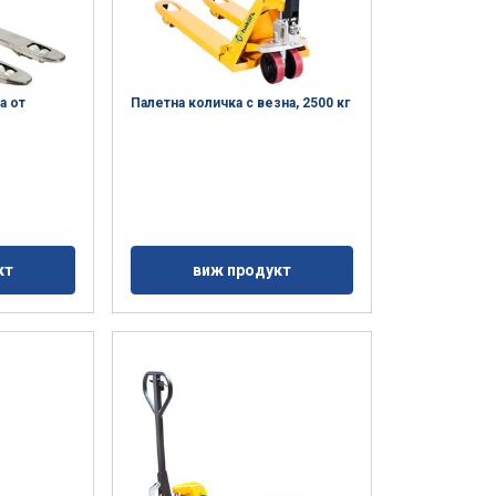
ТЕ ВСИЧКИ
а от
Палетна количка с везна, 2500 кг
а
кт
виж продукт