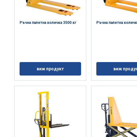
Ръчна палетна количка 3500 кг
Ръчна палетна количк
виж продукт
виж проду