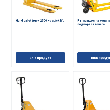
Hand pallet truck 2500 kg quick lift
Ръчна палетна количка
подпора за товара
виж продукт
виж проду