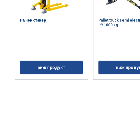
Ръчен стакер
Pallet truck semi elect
lift 1000 kg
виж продукт
виж проду