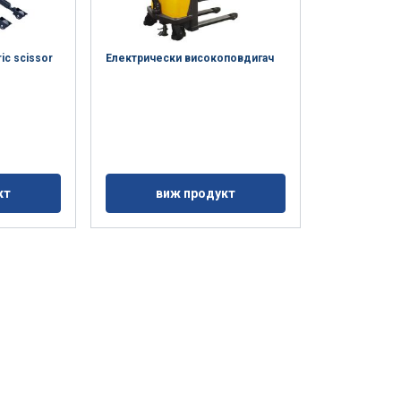
ric scissor
Електрически високоповдигач
кт
виж продукт