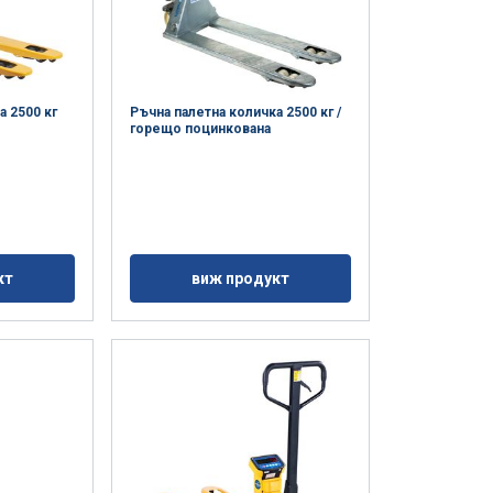
а 2500 кг
Ръчна палетна количка 2500 кг /
горещо поцинкована
е и да
BULGARIAN
кт
виж продукт
нето на нашия
ENGLISH TRANSLATION
 да я комбинират
ашето използване
ласифицирани