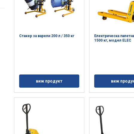
Стакер за варели 200 л / 350 кг
Електрическа палетн
1500 кг, модел ELEC
виж продукт
виж проду