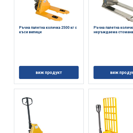
ОТХВЪРЛЕТЕ ВСИЧКИ
ПРИЕМЕ
Ръчна палетна количка 2500 кг с
Ръчна палетна количк
ПОДРОБНОСТИ
къси вилици
неръждаема стоман
виж продукт
виж проду