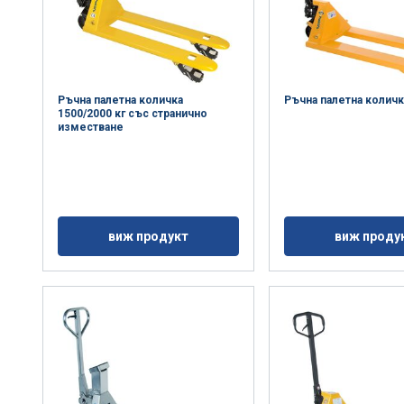
Ръчна палетна количка
Ръчна палетна количк
1500/2000 кг със странично
изместване
виж продукт
виж проду