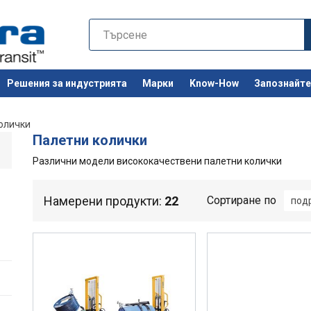
Решения за индустрията
Марки
Know-How
Запознайте 
Останете 
олички
Палетни колички
Различни модели висококачествени палетни колички
Намерени продукти:
22
Сортиране по
под