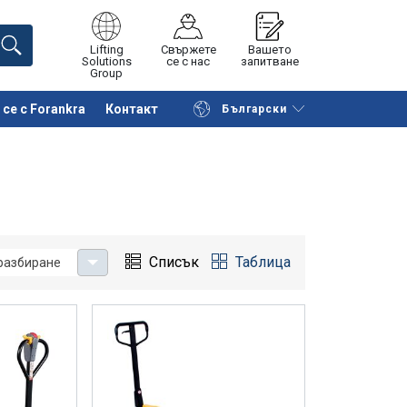
Lifting
Свържете
Вашето
Solutions
се с нас
запитване
Group
се с Forankra
Контакт
Български
на страницата
Поискайте оферта
Списък
Таблица
разбиране