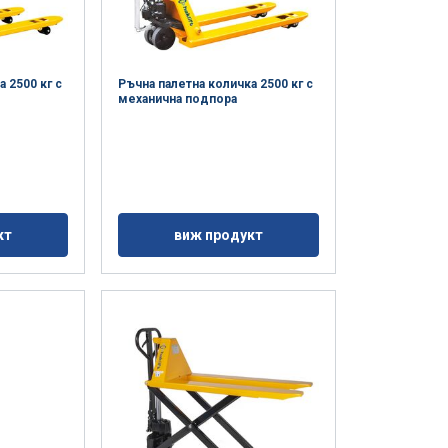
 2500 кг с
Ръчна палетна количка 2500 кг с
механична подпора
кт
виж продукт