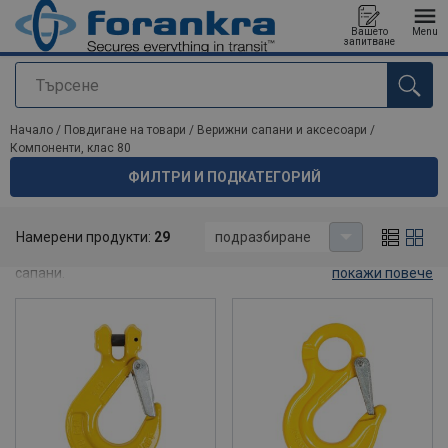
Вашето
Menu
запитване
Търсене
е добавен към вашето запитване
Начало
/
Повдигане на товари
/
Верижни сапани и аксесоари
/
Компоненти, клас 80
ФИЛТРИ И ПОДКАТЕГОРИЙ
Компоненти, клас 80
Намерени продукти:
29
подразбиране
Компоненти, стоманени въжета и вериги за производство на
сапани.
покажи повече