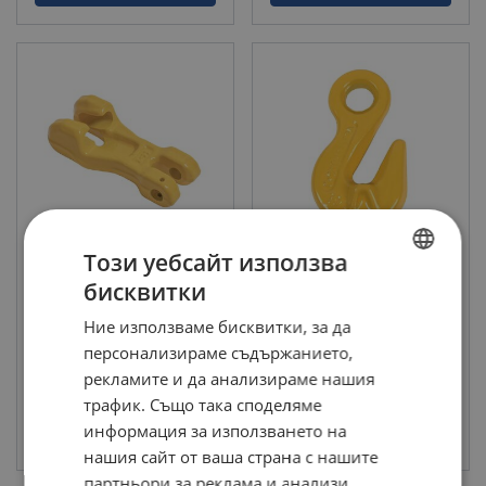
Този уебсайт използва
Свързващ елемент за
Скъсяващи куки, клас 80
верига, фиксиран, клас 80
WLL : 1.12 - 31.5 тон
бисквитки
BULGARIAN
WLL : 1.12 - 8 тон
Клас: 8 - 8
Клас: 8 - 8
Ние използваме бисквитки, за да
ENGLISH TRANSLATION
персонализираме съдържанието,
рекламите и да анализираме нашия
трафик. Също така споделяме
информация за използването на
виж продукт
виж продукт
нашия сайт от ваша страна с нашите
партньори за реклама и анализи,