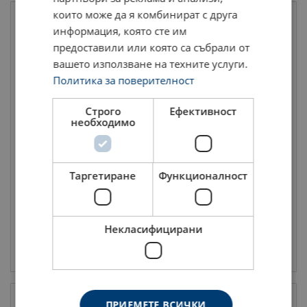
които може да я комбинират с друга
информация, която сте им
предоставили или която са събрали от
вашето използване на техните услуги.
Политика за поверителност
Строго
Ефективност
необходимо
Скъсяващи куки за верига,
Двойна халка за сапани с 3
клас 80
и 4 клона, клас 80
WLL : 2 - 12.5 тон
WLL : 2.36 - 67 тон
Таргетиране
Функционалност
Клас: 8 - 8
Клас: 8 - 8
Некласифицирани
виж продукт
виж продукт
ПРИЕМЕТЕ ВСИЧКИ