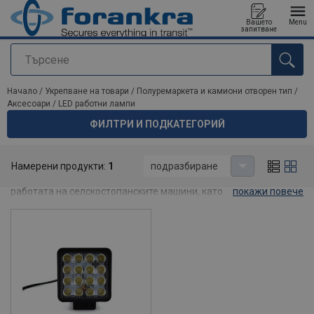
Вашето
Menu
запитване
Търсене
е добавен към вашето запитване
Начало
/
Укрепване на товари
/
Полуремаркета и камиони отворен тип
/
Аксесоари
/
LED работни лампи
ФИЛТРИ И ПОДКАТЕГОРИЙ
LED работни лампи
Намерени продукти:
1
подразбиране
LED работните светлини са чудесни за осветяване на
работата на селскостопанските машини, като работни
покажи повече
светлини в строителните машини, като осветление пред
гаража или като допълнително осветление за камиони,
автобуси и дори лодки.