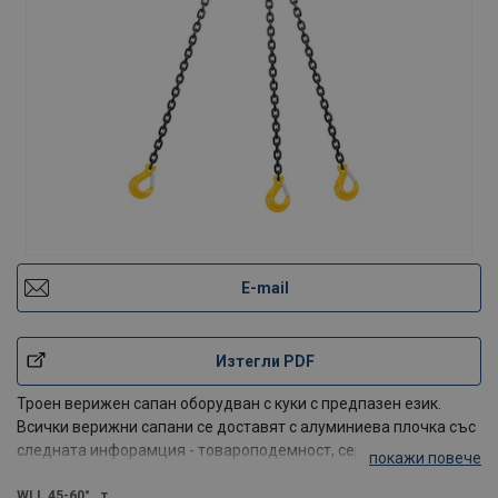
E-mail
Изтегли PDF
Троен верижен сапан оборудван с куки с предпазен език.
Всички верижни сапани се доставят с алуминиева плочка със
следната инфорамция - товароподемност, сериен номер,
покажи повече
продуктов номер, дата на производство и т.н.
Забележка! Дължината на верижният сапан е рабо/p>
WLL 45-60°
т