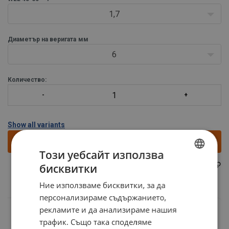
1,7
Диаметър на веригата
мм
6
Количество:
Show all variants
Направи запитване
Този уебсайт използва
NKS06301
бисквитки
Part code:
BULGARIAN
Ние използваме бисквитки, за да
ENGLISH TRANSLATION
персонализираме съдържанието,
рекламите и да анализираме нашия
трафик. Също така споделяме