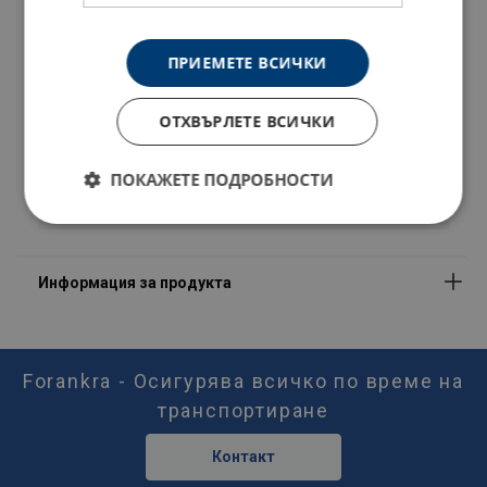
NKS20301
ПРИЕМЕТЕ ВСИЧКИ
NKS22301
ОТХВЪРЛЕТЕ ВСИЧКИ
NKS26301
ПОКАЖЕТЕ ПОДРОБНОСТИ
NKS32301
Материал:
Маркировка:
Работна температура:
Покритие:
Стандарт:
Предупреждение:
Forankra - Осигурява всичко по време на
транспортиране
Коефицент на безопасност:
Клас :
Контакт