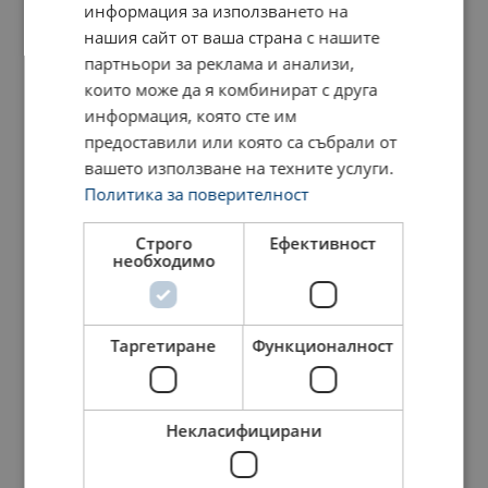
информация за използването на
нашия сайт от ваша страна с нашите
партньори за реклама и анализи,
които може да я комбинират с друга
Продуктов номер
Add to cart
Още данни
информация, която сте им
предоставили или която са събрали от
NKS06301
вашето използване на техните услуги.
Политика за поверителност
NKS07301
Строго
Ефективност
необходимо
NKS08301
NKS10301
Таргетиране
Функционалност
NKS13301
Некласифицирани
NKS16301