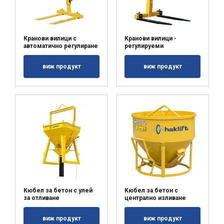
Кранови вилици с
Кранови вилици -
автоматично регулиране
регулируеми
виж продукт
виж продукт
Кюбел за бетон с улей
Кюбел за бетон с
за отливане
централно изливане
виж продукт
виж продукт