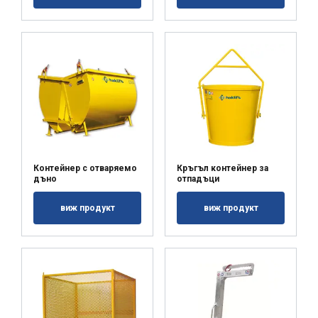
Контейнер с отваряемо
Кръгъл контейнер за
дъно
отпадъци
виж продукт
виж продукт