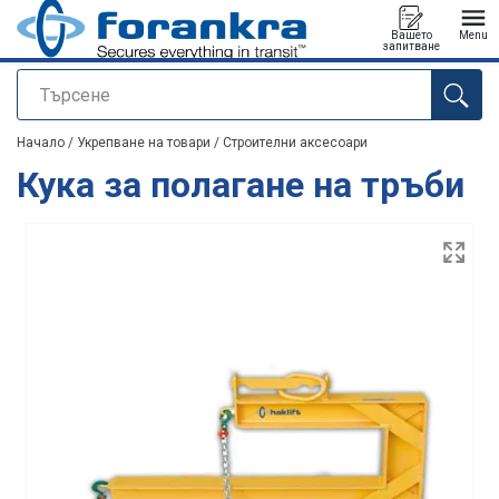
Вашето
Menu
запитване
Търсене
е добавен към вашето запитване
Начало
/
Укрепване на товари
/
Строителни аксесоари
Кука за полагане на тръби