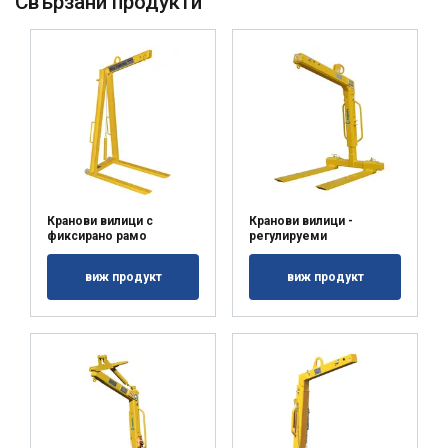
Свързани продукти
Кранови вилици с
Кранови вилици -
фиксирано рамо
регулируеми
виж продукт
виж продукт