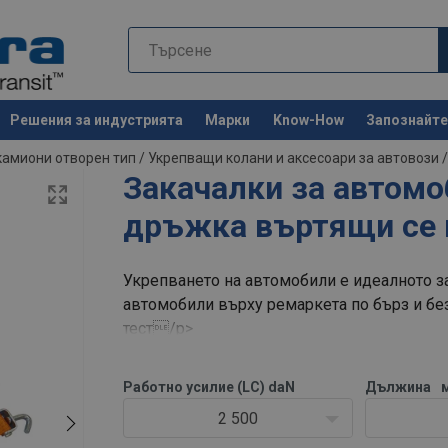
Решения за индустрията
Марки
Know-How
Запознайте 
Останете 
камиони отворен тип
/
Укрепващи колани и аксесоари за автовози
Закачалки за автом
дръжка въртящи се 
Укрепването на автомобили е идеалното за
автомобили върху ремаркета по бърз и бе
тест/p>
Работно усилие (LC) daN
Дължина
2 500