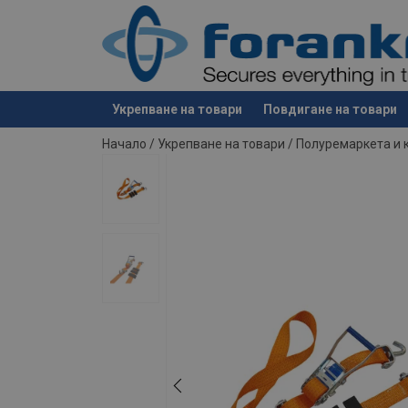
Материал:
Маркировка:
Стандарт:
Укрепване на товари
Повдигане на товари
е добавен към вашето запитване
Начало
/
Укрепване на товари
/
Полуремаркета и 