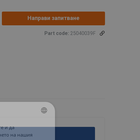
Направи запитване
Part code:
25040039F
е и да
BULGARIAN
нето на нашия
ENGLISH TRANSLATION