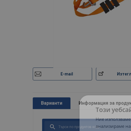
E-mail
Изтег
Варианти
Информация за проду
Този уебса
Ние използваме
анализираме на