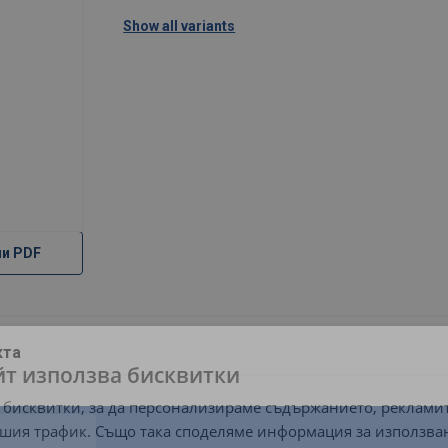
Show all variants
ли PDF
кта
йт използва бисквитки
 бисквитки, за да персонализираме съдържанието, рекламит
шия трафик. Също така споделяме информация за използва