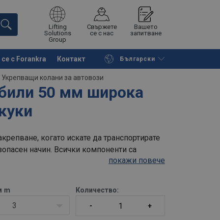
Lifting
Свържете
Вашето
Solutions
се с нас
запитване
Group
се с Forankra
Контакт
Български
на страницата
Поискайте оферта
/
Укрепващи колани за автовози
обили 50 мм широка
куки
крепване, когато искате да транспортирате
зопасен начин. Всички компоненти са
покажи повече
м
m
Количество:
3