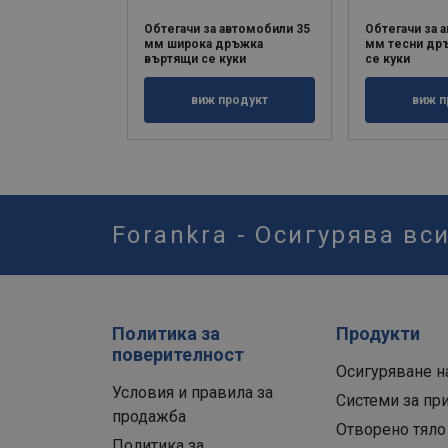
Обтегачи за автомобили 35
Обтегачи за 
мм широка дръжка
мм тесни др
въртящи се куки
се куки
виж продукт
виж п
Forankra - Осигурява вс
Политика за
Продукти
поверителност
Осигуряване н
Условия и правила за
Системи за пр
продажба
Отворено тяло
Политика за