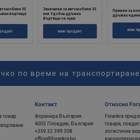
автомобили 35
Закачалки за автомобили 35
Примки за кол
ъжки въртящи
мм Удобна дръжка
дръжка едини
Въртящи се куки
виж п
родукт
виж продукт
ичко по време на транспортиран
Контакт
Относно For
а товар
Форанкра България
Forankra предл
4003 Пловдив, България
товара, повдиг
ивързване
+359 32 399 308
логистична вер
office@forankra.bg
високотехнолог