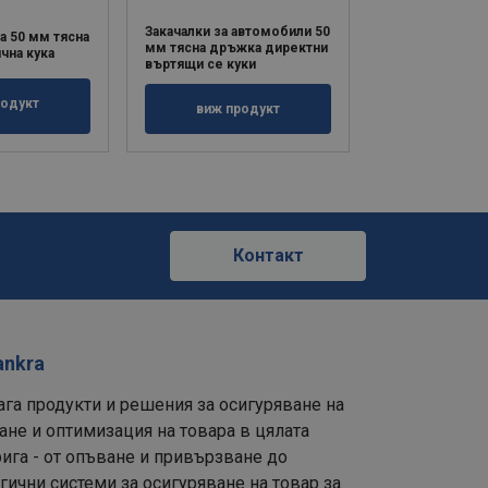
Закачалки за автомобили 50
Обтегачи за ав
а 50 мм тясна
мм тясна дръжка директни
мм широка др
чна кука
въртящи се куки
единични куки
родукт
виж продукт
виж пр
е
Контакт
ankra
ага продукти и решения за осигуряване на
ане и оптимизация на товара в цялата
ига - от опъване и привързване до
ични системи за осигуряване на товар за