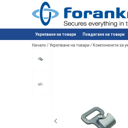
Маркировка:
Покритие:
Стандарт:
Укрепване на товари
Повдигане на товари
е добавен към вашето запитване
Начало
/
Укрепване на товари
/
Компоненети за у