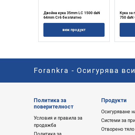
Двойна кука 35mm LC 1500 daN
Кука за
64mm Cr6 безплатно
750 daN
виж продукт
Forankra - Осигурява вс
Политика за
Продукти
поверителност
Осигуряване н
Условия и правила за
Системи за пр
продажба
Отворено тяло
Политика за