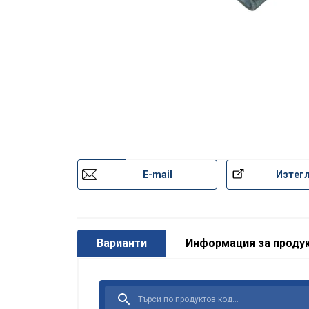
E-mail
Изтег
Варианти
Информация за проду
Този уебса
Ние използваме
анализираме на