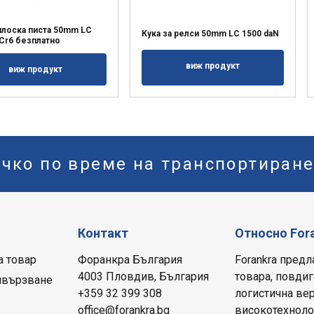
 плоска писта 50mm LC
Кука за релси 50mm LC 1500 daN
 Cr6 безплатно
виж продукт
виж продукт
ичко по време на транспортиран
Контакт
Относно For
а товар
Форанкра България
Forankra предл
4003 Пловдив, България
товара, повдиг
ивързване
+359 32 399 308
логистична вер
office@forankra.bg
високотехнолог