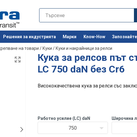
Решения за индустрията
Марки
Know-How
Запознайте 
Останете 
крепване на товари
/
Куки
/
Куки и накрайници за релси
Кука за релсов път 
LC 750 daN без Cr6
Висококачествена кука за релси със закл
Работно усилие (LC) daN
Широчина л
750