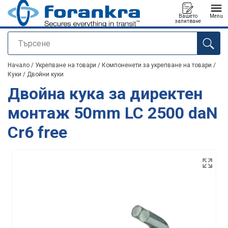
Вашето
Menu
запитване
Търсене
е добавен към вашето запитване
Начало
/
Укрепване на товари
/
Компоненети за укрепване на товари
/
Куки
/
Двойни куки
Двойна кука за директен
монтаж 50mm LC 2500 daN
Cr6 free