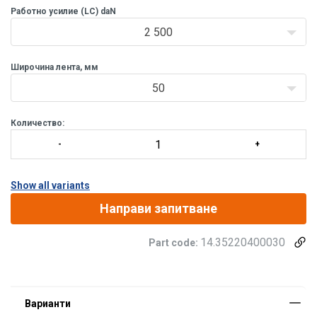
Работно усилие (LC) daN
2 500
Широчина лента, мм
50
Количество:
Show all variants
Направи запитване
14.35220400030
Part code:
Материал:
Покритие: