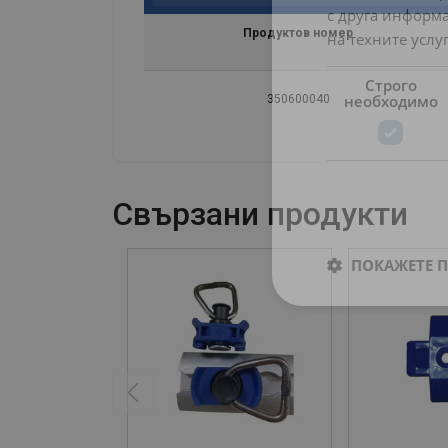
с друга информа
Продуктов номер
на техните услуг
Строго
необходимо
350600040
Свързани продукти
ПОКАЖЕТЕ 