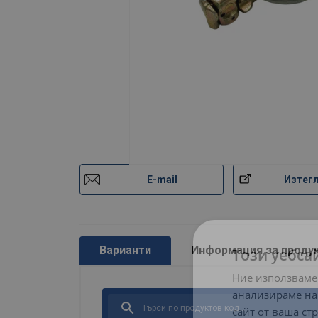
E-mail
Изтег
Варианти
Информация за проду
Този уебса
Ние използваме
анализираме на
сайт от ваша ст