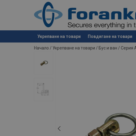
Укрепване на товари
Повдигане на товари
е добавен към вашето запитване
Начало
/
Укрепване на товари
/
Бус и ван
/
Серия A