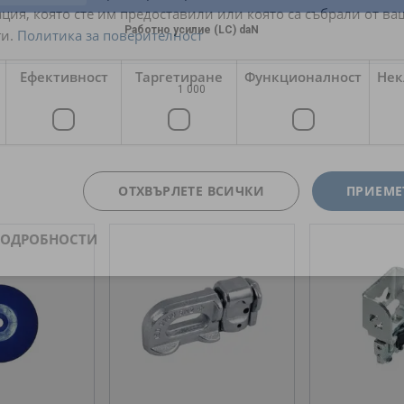
ция, която сте им предоставили или която са събрали от в
Работно усилие (LC) daN
и.
Политика за поверителност
Ефективност
Таргетиране
Функционалност
Нек
1 000
ОТХВЪРЛЕТЕ ВСИЧКИ
ПРИЕМЕ
ПОДРОБНОСТИ