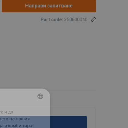
Направи запитване
Part code:
350600040
е и да
BULGARIAN
нето на нашия
ENGLISH TRANSLATION
 да я комбинират