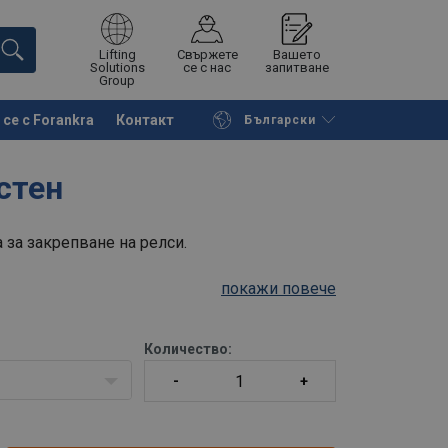
Lifting
Свържете
Вашето
Solutions
се с нас
запитване
Group
се с Forankra
Контакт
Български
на страницата
Поискайте оферта
стен
 за закрепване на релси.
покажи повече
Количество: