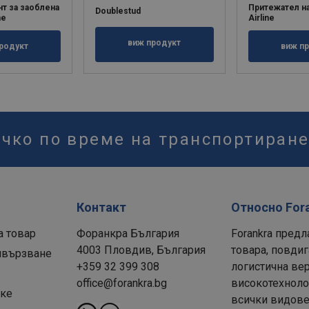
т за заоблена
Притежател н
Doublestud
ne
Airline
виж продукт
родукт
виж п
ичко по време на транспортиран
Контакт
Относно For
а товар
Форанкра България
Forankra предл
4003 Пловдив, България
товара, повдиг
ивързване
+359 32 399 308
логистична вер
office@forankra.bg
високотехнолог
рке
всички видове