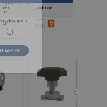
ашето използване
Тегло
Add to cart
кг
ласифицирани
0,14
ТЕ ВСИЧКИ