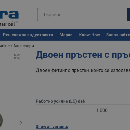
Решения за индустрията
Марки
Know-How
Запознайте 
Останете 
irline
/
Аксесоари
Двоен пръстен с пръ
Двоен фитинг с пръстен, който се използва
Работно усилие (LC) daN
1 000
Show all variants