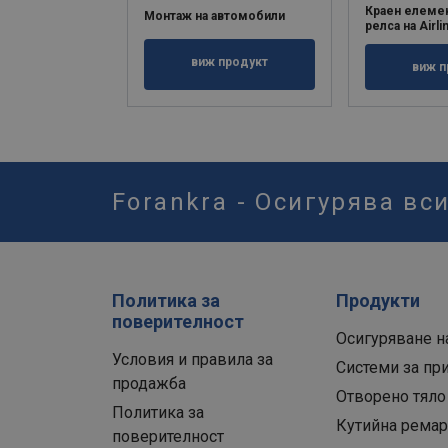
Краен елемен
Монтаж на автомобили
релса на Airli
виж продукт
виж п
Forankra - Осигурява вс
Политика за
Продукти
поверителност
Осигуряване н
Условия и правила за
Системи за пр
продажба
Отворено тяло
Политика за
Кутийна рема
поверителност