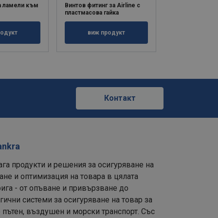
а ламели към
Винтов фитинг за Airline с
Винтов фитинг з
пластмасова гайка
M10
родукт
виж продукт
виж пр
е
Контакт
ankra
ага продукти и решения за осигуряване на
ане и оптимизация на товара в цялата
ига - от опъване и привързване до
ични системи за осигуряване на товар за
 пътен, въздушен и морски транспорт. Със