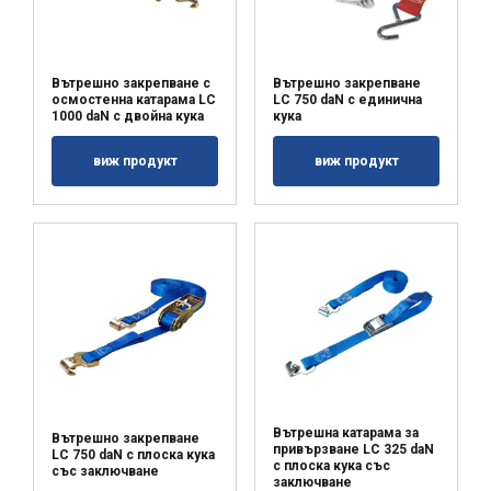
Политика за поверителност
Строго
Ефективност
необходимо
Вътрешно закрепване с
Вътрешно закрепване
осмостенна катарама LC
LC 750 daN с единична
1000 daN с двойна кука
кука
виж продукт
виж продукт
Таргетиране
Функционалност
Некласифицирани
ПРИЕМЕТЕ ВСИЧКИ
Вътрешна катарама за
ОТХВЪРЛЕТЕ ВСИЧКИ
Вътрешно закрепване
привързване LC 325 daN
LC 750 daN с плоска кука
с плоска кука със
със заключване
заключване