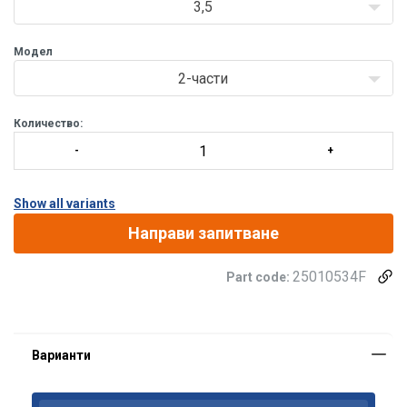
3,5
Модел
2-части
Количество:
Show all variants
Направи запитване
25010534F
Part code: