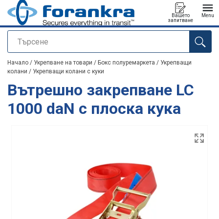
Вашето
Menu
запитване
Търсене
е добавен към вашето запитване
Начало
/
Укрепване на товари
/
Бокс полуремаркета
/
Укрепващи
колани
/
Укрепващи колани с куки
Вътрешно закрепване LC
1000 daN с плоска кука