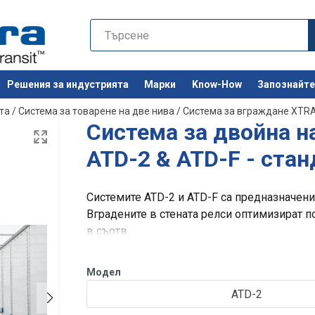
Решения за индустрията
Марки
Know-How
Запознайте 
Останете 
та
/
Система за товарене на две нива
/
Система за вграждане XTR
Система за двойна 
ATD-2 & ATD-F - ста
Системите ATD-2 и ATD-F са предназначени
Вградените в стената релси оптимизират п
в съотв
Модел
ATD-2