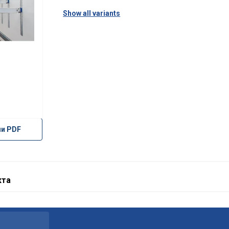
Show all variants
ли PDF
кта