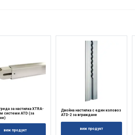
ОТХВЪРЛЕТЕ ВСИЧКИ
ПРИЕМЕ
ПОДРОБНОСТИ
греда за настилка XTRA-
Двойна настилка с един коловоз
м системи ATD (за
ATD-2 за вграждане
не)
виж продукт
виж продукт