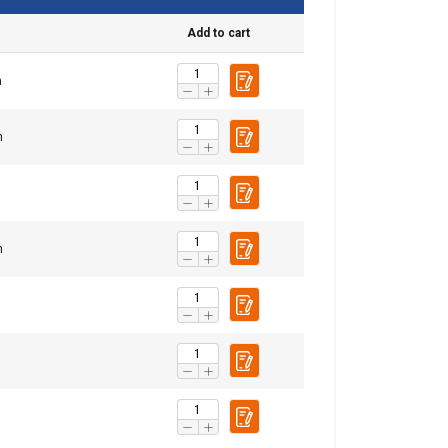
Add to cart
m
m
m
m
е и да
BULGARIAN
нето на нашия
ENGLISH TRANSLATION
 да я комбинират
ашето използване
ласифицирани