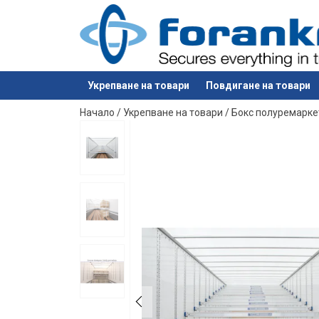
Укрепване на товари
Повдигане на товари
е добавен към вашето запитване
Начало
/
Укрепване на товари
/
Бокс полуремарке
Материал:
Маркировка: