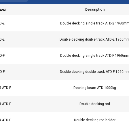
дел
Description
D-2
Double decking single track ATD-2 1960m
D-2
Double decking double track ATD-2 1960m
D-F
Double decking single track ATD-F 1960m
D-F
Double decking double track ATD-F 1960m
йт използва бисквитки
 бисквитки, за да персонализираме съдържанието, рекламит
& ATD-F
Decking beam ATD 1000kg
шия трафик. Също така споделяме информация за използва
рана с нашите партньори за реклама и анализи, които може
& ATD-F
Double decking rod
ция, която сте им предоставили или която са събрали от в
и.
Политика за поверителност
& ATD-F
Double decking rod holder
Ефективност
Таргетиране
Функционалност
Нек