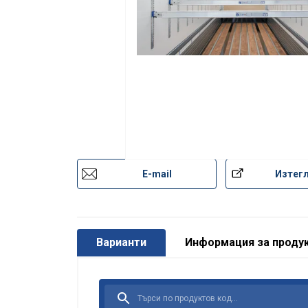
E-mail
Изтег
Варианти
Информация за проду