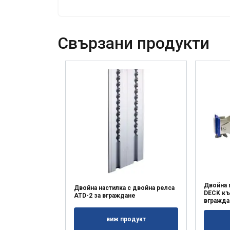
необходимо
Свързани продукти
ПОКАЖЕТЕ 
Двойна 
Двойна настилка с двойна релса
DECK къ
ATD-2 за вграждане
вгражда
виж продукт