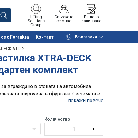
Lifting
Свържете
Вашето
Solutions
се с нас
запитване
Group
се с Forankra
Контакт
Български
на страницата
Поискайте оферта
ADECK ATD-2
настилка XTRA-DECK
ндартен комплект
 за вграждане в стената на автомобила.
олезната широчина на фургона. Системата е
покажи повече
Количество: