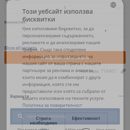
1
Този уебсайт използва
бисквитки
BULGARIAN
Количество:
Ние използваме бисквитки, за да
ENGLISH TRANSLATION
персонализираме съдържанието,
рекламите и да анализираме нашия
Show all variants
трафик. Също така споделяме
информация за използването на
Направи запитване
нашия сайт от ваша страна с нашите
партньори за реклама и анализи,
TYRA01
Part code:
които може да я комбинират с друга
информация, която сте им
предоставили или която са събрали от
вашето използване на техните услуги.
Политика за поверителност
Материал:
Маркировка:
Строго
Ефективност
Покритие:
необходимо
Забележка: