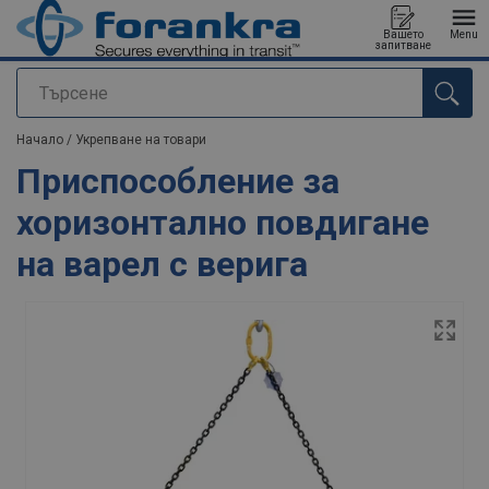
Вашето
Menu
запитване
Търсене
е добавен към вашето запитване
Начало
/
Укрепване на товари
Приспособление за
хоризонтално повдигане
на варел с верига