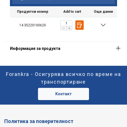
Продуктов номер
Add to cart
Още данни
Таргетиране
Функционалност
14.35220100620
Некласифицирани
ПРИЕМЕТЕ ВСИЧКИ
Forankra - Осигурява всичко по време на
транспортиране
ОТХВЪРЛЕТЕ ВСИЧКИ
Контакт
ПОКАЖЕТЕ ПОДРОБНОСТИ
Политика за поверителност