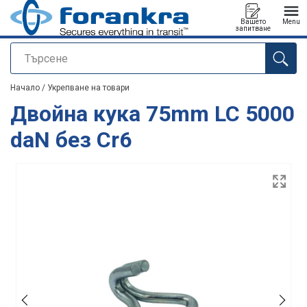
Вашето
Menu
запитване
Търсене
е добавен към вашето запитване
Начало
/
Укрепване на товари
Двойна кука 75mm LC 5000
daN без Cr6