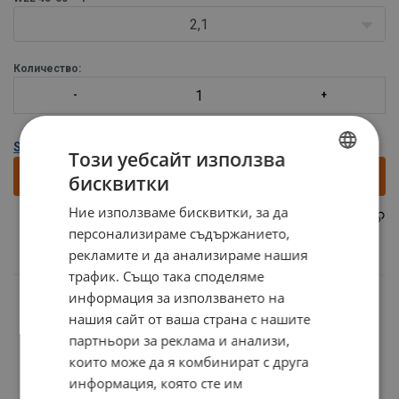
Забележка! Дължината на верижният с/p>
2,1
Количество:
Show all variants
Този уебсайт използва
Направи запитване
бисквитки
BULGARIAN
Ние използваме бисквитки, за да
ENGLISH TRANSLATION
NKVE06401L
Part code:
персонализираме съдържанието,
рекламите и да анализираме нашия
трафик. Също така споделяме
информация за използването на
нашия сайт от ваша страна с нашите
партньори за реклама и анализи,
които може да я комбинират с друга
информация, която сте им