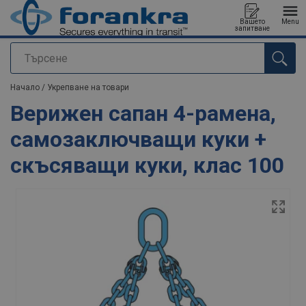
Вашето
Menu
запитване
Търсене
е добавен към вашето запитване
Начало
/
Укрепване на товари
Верижен сапан 4-рамена,
самозаключващи куки +
скъсяващи куки, клас 100