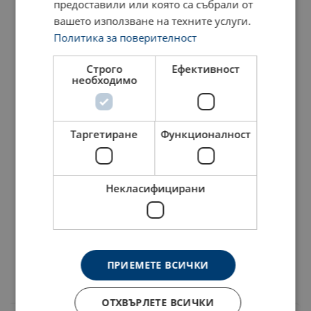
Продуктов номер
Add to cart
Още данни
предоставили или която са събрали от
вашето използване на техните услуги.
NKVE06401L
Политика за поверителност
Строго
Ефективност
NKVE08401L
необходимо
NKVE10401L
Таргетиране
Функционалност
NKVE13401L
Некласифицирани
NKVE16401L
NKVE20401L
ПРИЕМЕТЕ ВСИЧКИ
NKVE22401L
Материал:
Маркировка:
ОТХВЪРЛЕТЕ ВСИЧКИ
Работна температура: