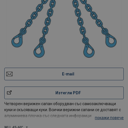
E-mail
Изтегли PDF
Четворен верижен сапан оборудван със самозаключващи
куки и скъсяващи куки. Всички верижни сапани се доставят с
алуминиева плочка със следната инфорамция -
покажи повече
товароподемност, сериен номер, продуктов номер, дата на
производство и т.н.
WLL 45-60°
т