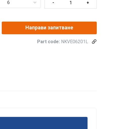
6
Направи запитване
Part code:
NKVE06201L
е и да
BULGARIAN
нето на нашия
ENGLISH TRANSLATION
 да я комбинират
ашето използване