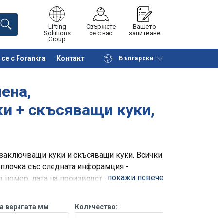
Lifting
Свържете
Вашето
Solutions
се с нас
запитване
Group
се с Forankra
Контакт
Български
на страницата
Поискайте оферта
ена,
и + скъсяващи куки,
заключващи куки и скъсяващи куки. Всички
 плочка със следната инфорамция -
покажи повече
номер, дата на производство и т.н.
а веригата
мм
Количество: