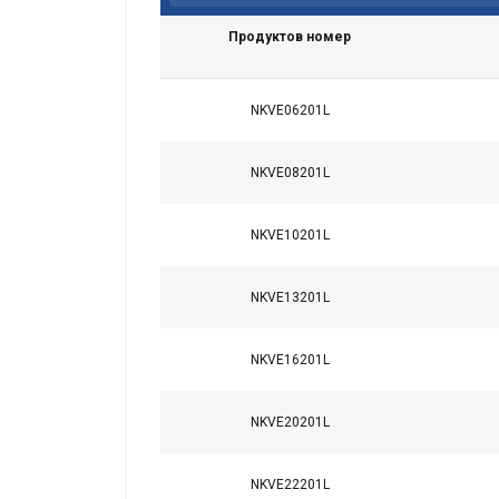
на техните услуг
Продуктов номер
Строго
необходимо
NKVE06201L
NKVE08201L
NKVE10201L
ПОКАЖЕТЕ 
NKVE13201L
NKVE16201L
NKVE20201L
NKVE22201L