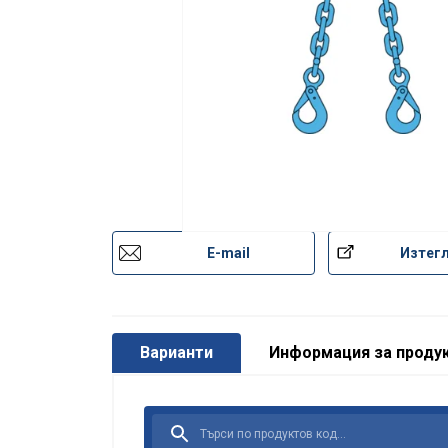
Материал:
Маркировка:
Работна температура:
Покритие:
Предупреждение:
Коефицент на безопасност:
Клас :
E-mail
Изтег
Този уебса
Варианти
Информация за проду
Ние използваме
анализираме на
сайт от ваша ст
с друга информа