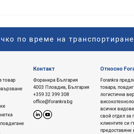
ичко по време на транспортиран
Контакт
Относно For
а товар
Форанкра България
Forankra предл
4003 Пловдив, България
товара, повдиг
ивързване
+359 32 399 308
логистична вер
office@forankra.bg
високотехнолог
рке
всички видове
нетка
свой отдел за 
клиентите си 
 повдигане
предоставяне 
а