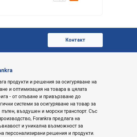
е
Контакт
ankra
ага продукти и решения за осигуряване на
ане и оптимизация на товара в цялата
ига - от опъване и привързване до
ични системи за осигуряване на товар за
 пътен, въздушен и морски транспорт. Със
производство, Forankra предлага на
гъвкавост и уникална възможност за
на персонализирани решения и продукти.