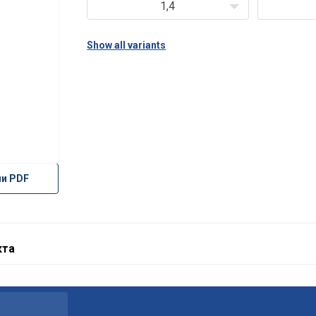
1,4
Show all variants
ли PDF
йт използва бисквитки
кта
 бисквитки, за да персонализираме съдържанието, рекламит
шия трафик. Също така споделяме информация за използва
рана с нашите партньори за реклама и анализи, които може
ция, която сте им предоставили или която са събрали от в