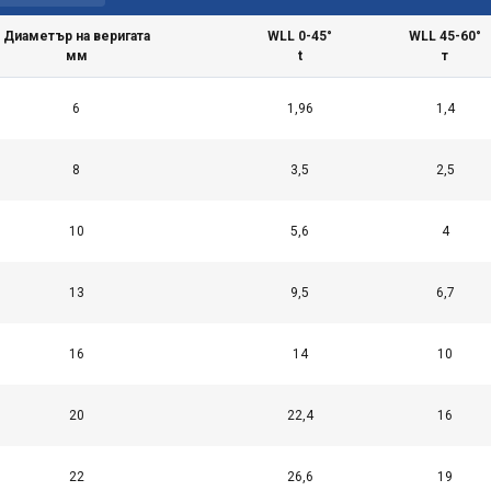
и.
Политика за поверителност
Диаметър на веригата
WLL 0-45°
WLL 45-60°
Ефективност
Таргетиране
Функционалност
Нек
мм
t
т
6
1,96
1,4
8
3,5
2,5
ОТХВЪРЛЕТЕ ВСИЧКИ
ПРИЕМЕ
10
5,6
4
ПОДРОБНОСТИ
13
9,5
6,7
16
14
10
20
22,4
16
22
26,6
19