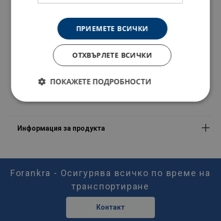
NKV20201
ПРИЕМЕТЕ ВСИЧКИ
NKV22201
ОТХВЪРЛЕТЕ ВСИЧКИ
NKV26201
ПОКАЖЕТЕ ПОДРОБНОСТИ
NKV32201
Материал:
Маркировка:
Работна температура:
Покритие:
Стандарт:
Предупреждение:
Forankra - Осигурява всичко по време на
транспортиране
Коефицент на безопасност:
Клас :
Контакт