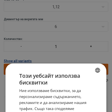
1,12
Диаметър на веригата
мм
6
Количество:
Show all variants
Направи запитване
Този уебсайт използва
NKV06201
бисквитки
Part code:
BULGARIAN
Ние използваме бисквитки, за да
ENGLISH TRANSLATION
персонализираме съдържанието,
рекламите и да анализираме нашия
трафик. Също така споделяме