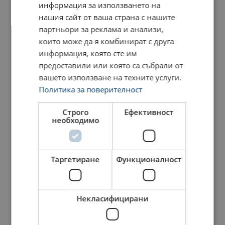
информация за използването на
нашия сайт от ваша страна с нашите
партньори за реклама и анализи,
които може да я комбинират с друга
Продуктов номер
Add to cart
Още данни
информация, която сте им
предоставили или която са събрали от
NKV06201
вашето използване на техните услуги.
Политика за поверителност
NKV07201
Строго
Ефективност
необходимо
NKV08201
NKV10201
Таргетиране
Функционалност
NKV13201
Некласифицирани
NKV16201