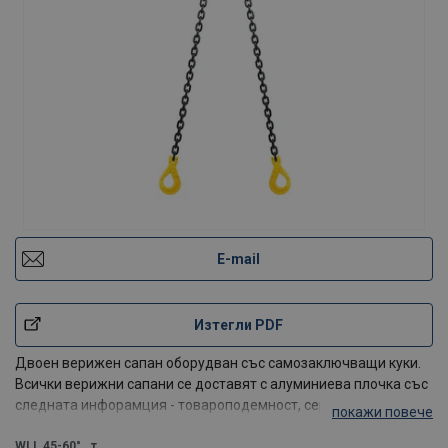
E-mail
Изтегли PDF
Двоен верижен сапан оборудван със самозаключващи куки.
Всички верижни сапани се доставят с алуминиева плочка със
следната инфорамция - товароподемност, сериен номер,
покажи повече
продуктов номер, дата на производство и т.н.
Забележка! Дължината на верижният сапан е рабо/p>
WLL 45-60°
т