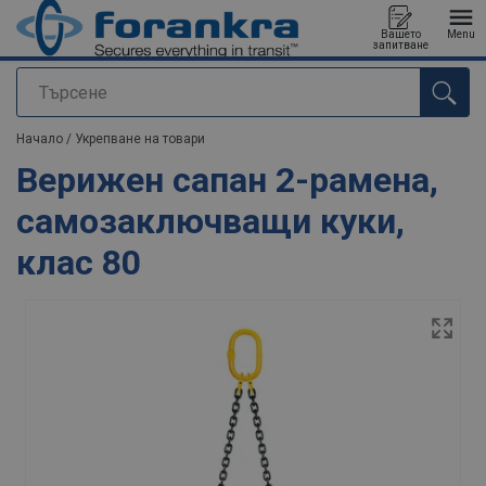
Вашето
Menu
запитване
Търсене
е добавен към вашето запитване
Начало
/
Укрепване на товари
Верижен сапан 2-рамена,
самозаключващи куки,
клас 80