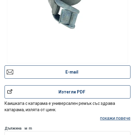
E-mail
Изтегли PDF
Каишката с катарама е универсален ремък със здрава
катарама, излята от цинк.
покажи повече
Дължина
м
m