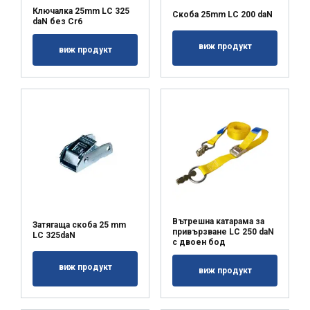
Ключалка 25mm LC 325
Скоба 25mm LC 200 daN
daN без Cr6
виж продукт
виж продукт
Вътрешна катарама за
Затягаща скоба 25 mm
привързване LC 250 daN
LC 325daN
с двоен бод
виж продукт
виж продукт