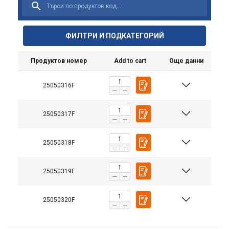
ФИЛТРИ И ПОДКАТЕГОРИЙ
Продуктов номер
Add to cart
Още данни
25050316F
Материал:
Маркировка:
25050317F
Стандарт:
Забележка:
25050318F
25050319F
25050320F