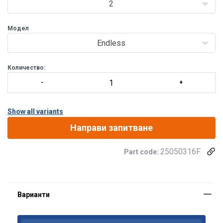
2
Модел
Endless
Количество:
Show all variants
Направи запитване
25050316F
Part code: