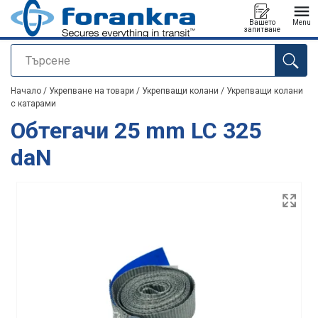
Вашето
Menu
запитване
Търсене
е добавен към вашето запитване
Начало
/
Укрепване на товари
/
Укрепващи колани
/
Укрепващи колани
с катарами
Обтегачи 25 mm LC 325
daN