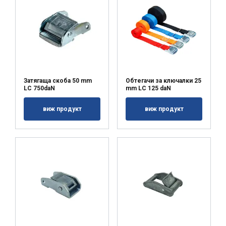
Строго
Ефективност
необходимо
Таргетиране
Функционалност
Затягаща скоба 50 mm
Обтегачи за ключалки 25
LC 750daN
mm LC 125 daN
Некласифицирани
виж продукт
виж продукт
ПРИЕМЕТЕ ВСИЧКИ
ОТХВЪРЛЕТЕ ВСИЧКИ
ПОКАЖЕТЕ ПОДРОБНОСТИ