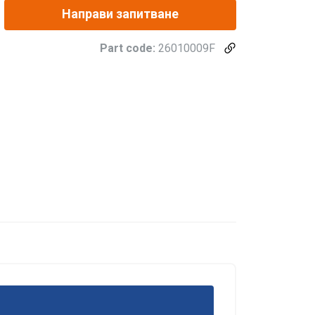
Направи запитване
Part code:
26010009F
е и да
BULGARIAN
нето на нашия
ENGLISH TRANSLATION
 да я комбинират
ашето използване
ласифицирани