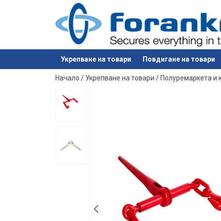
Укрепване на товари
Повдигане на товари
е добавен към вашето запитване
Начало
/
Укрепване на товари
/
Полуремаркета и 
Материал:
Маркировка:
Стандарт: