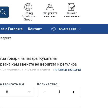
Lifting
Свържете
Вашето
Solutions
се с нас
запитване
Group
се с Forankra
Контакт
Български
на страницата
Поискайте оферта
 верига
за товари на пазара. Куката на
зана към звената на веригата и регулира
покажи повече
за използване с къси вериги с минимално
а веригата
мм
Количество:
6