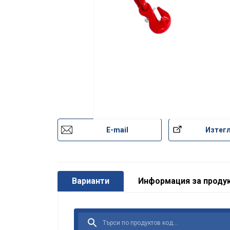
E-mail
Изтег
Този уебса
Ние използваме
анализираме на
сайт от ваша ст
Варианти
Информация за проду
с друга информа
на техните услуг
Строго