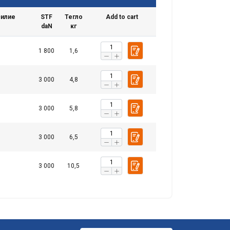
силие
STF
Тегло
Add to cart
daN
кг
1 800
1,6
ТЕ ВСИЧКИ
3 000
4,8
3 000
5,8
3 000
6,5
3 000
10,5