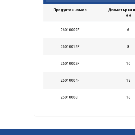
необходимо
Продуктов номер
Диаметър на в
мм
26010009F
6
26010012F
8
ПОКАЖЕТЕ 
26010002F
10
26010004F
13
26010006F
16