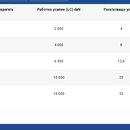
еригата
Работно усилие (LC) daN
Разкъсващо у
2 000
4
ОТХВЪРЛЕТЕ ВСИЧКИ
ПРИЕМЕ
4 000
8
ПОДРОБНОСТИ
6 300
12,6
10 000
20
16 000
32