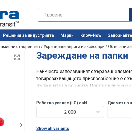
Решения за индустрията
Марки
Know-How
Запознайте 
Останете 
камиони отворен тип
/
Укрепващи вериги и аксесоари
/
Обтегачи за
Зареждане на папки
Най-често използваният свързващ елемент 
товарозахващащото приспособление е свър
дължината на веригата. Предназначена е 
качество от клас 80.
Работно усилие (LC) daN
Диаметър н
2 000
Show all variants