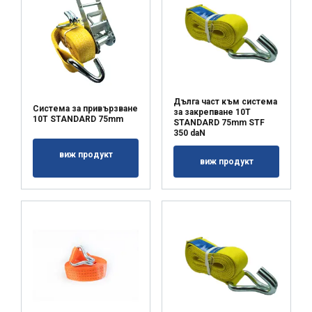
Дълга част към система
Система за привързване
за закрепване 10T
10T STANDARD 75mm
STANDARD 75mm STF
350 daN
виж продукт
виж продукт