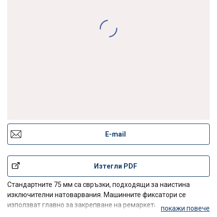
E-mail
Изтегли PDF
Стандартните 75 мм са свръзки, подходящи за наистина
изключителни натоварвания. Машинните фиксатори се
използват главно за закрепване на ремаркета или машини по
покажи повече
до