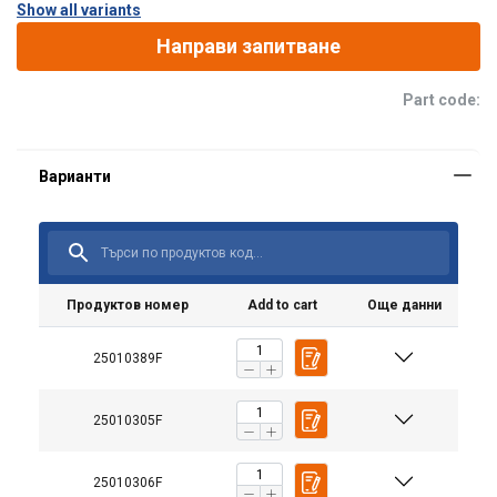
Show all variants
Направи запитване
Part code:
Продуктов номер
Add to cart
Още данни
25010389F
25010305F
Материал:
Маркировка:
Стандарт:
25010306F
Забележка: