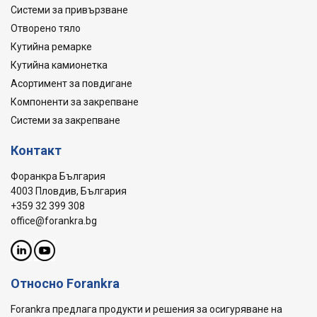
Системи за привързване
Отворено тяло
Кутийна ремарке
Кутийна камионетка
Асортимент за повдигане
Компоненти за закрепване
Системи за закрепване
Контакт
Форанкра България
4003 Пловдив, България
+359 32 399 308
office@forankra.bg
Относно Forankra
Forankra предлага продукти и решения за осигуряване на