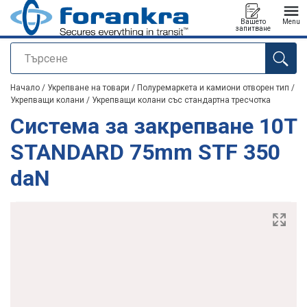
Вашето
Menu
запитване
Търсене
е добавен към вашето запитване
Начало
/
Укрепване на товари
/
Полуремаркета и камиони отворен тип
/
Укрепващи колани
/
Укрепващи колани със стандартна тресчотка
Система за закрепване 10T
STANDARD 75mm STF 350
daN