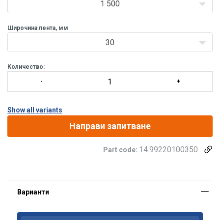
1 500
Широчина лента, мм
30
Количество:
Show all variants
Направи запитване
Материал:
14.99220100350
Part code:
Маркировка:
Покритие:
Стандарт: