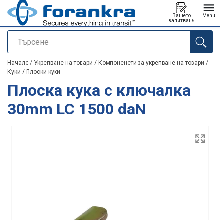
Вашето
Menu
запитване
Търсене
е добавен към вашето запитване
Начало
/
Укрепване на товари
/
Компоненети за укрепване на товари
/
Куки
/
Плоски куки
Плоска кука с ключалка
30mm LC 1500 daN