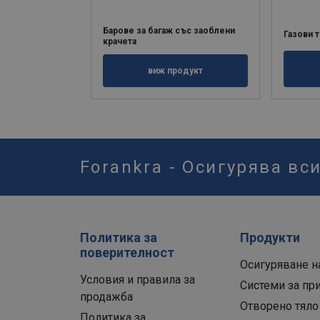
Барове за багаж със заоблени
Газови 
крачета
виж продукт
Forankra - Осигурява вс
Политика за
Продукти
поверителност
Осигуряване н
Условия и правила за
Системи за пр
продажба
Отворено тяло
Политика за