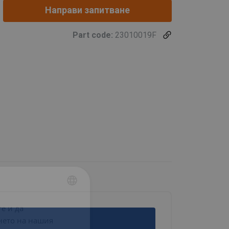
Направи запитване
Part code:
23010019F
е и да
BULGARIAN
нето на нашия
ENGLISH TRANSLATION