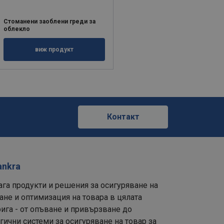
Стоманени заоблени греди за
облекло
виж продукт
е
Контакт
ankra
ага продукти и решения за осигуряване на
ане и оптимизация на товара в цялата
ига - от опъване и привързване до
ични системи за осигуряване на товар за