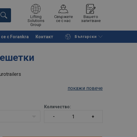
Lifting
Свържете
Вашето
Solutions
се с нас
запитване
Group
се с Forankra
Контакт
Български
на страницата
Поискайте оферта
решетки
otrailers
покажи повече
Количество: