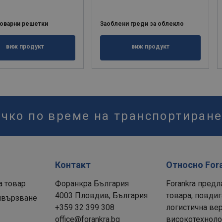
товарни решетки
Заоблени греди за облекло
виж продукт
виж продукт
ичко по време на транспортиран
Контакт
Относно For
а товар
Форанкра България
Forankra предл
4003 Пловдив, България
товара, повдиг
ивързване
+359 32 399 308
логистична вер
office@forankra.bg
високотехнолог