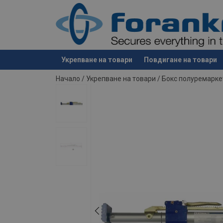
Материал:
Укрепване на товари
Повдигане на товари
е добавен към вашето запитване
Начало
/
Укрепване на товари
/
Бокс полуремарке