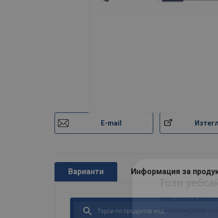
E-mail
Изтег
Варианти
Информация за проду
Този уебса
Ние използваме
анализираме на