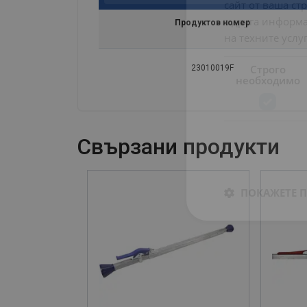
сайт от ваша ст
с друга информа
Продуктов номер
на техните услуг
Строго
23010019F
необходимо
Свързани продукти
ПОКАЖЕТЕ 