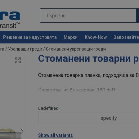
Решения за индустрията
Марки
Know-How
Запознайте 
Останете 
та
/
Урепващи греди
/
Стоманени укрепващи греди
Стоманени товарни 
Стоманена товарна планка, подходяща за Eur
Капацитет на блокиране: 180 daN
undefined
specify
Show all variants