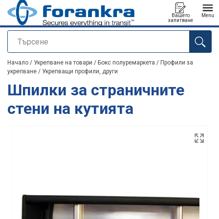
Вашето
Menu
запитване
Търсене
е добавен към вашето запитване
Начало
/
Укрепване на товари
/
Бокс полуремаркета
/
Профили за
укрепване
/
Укрепващи профили, други
Шпилки за страничните
стени на кутията