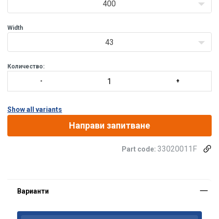
400
Width
43
Количество:
Show all variants
Направи запитване
33020011F
Part code:
Материал: