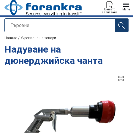
Вашето
Menu
запитване
Търсене
е добавен към вашето запитване
Начало
/
Укрепване на товари
Надуване на
дюнерджийска чанта