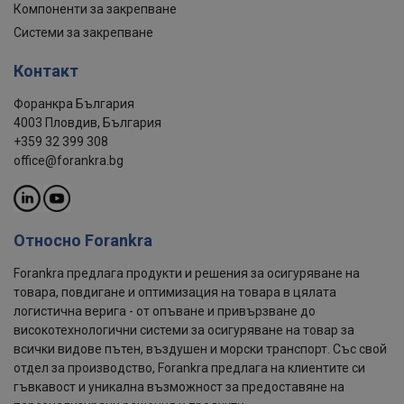
Компоненти за закрепване
Системи за закрепване
Контакт
Форанкра България
Материал:
4003 Пловдив, България
Маркировка:
+359 32 399 308
office@forankra.bg
Покритие:
Стандарт:
Забележка:
Относно Forankra
Forankra предлага продукти и решения за осигуряване на
товара, повдигане и оптимизация на товара в цялата
логистична верига - от опъване и привързване до
високотехнологични системи за осигуряване на товар за
всички видове пътен, въздушен и морски транспорт. Със свой
отдел за производство, Forankra предлага на клиентите си
гъвкавост и уникална възможност за предоставяне на