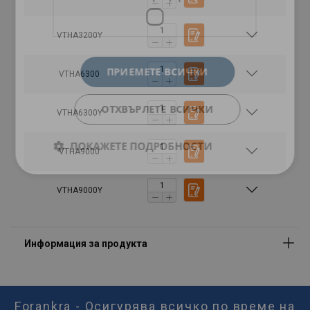
VTHA3200Y
ПРИЕМЕТЕ ВСИЧКИ
VTHA6300
ОТХВЪРЛЕТЕ ВСИЧКИ
VTHA6300Y
ПОКАЖЕТЕ ПОДРОБНОСТИ
VTHA9000
VTHA9000Y
Forankra - Осигурява всичко по време на