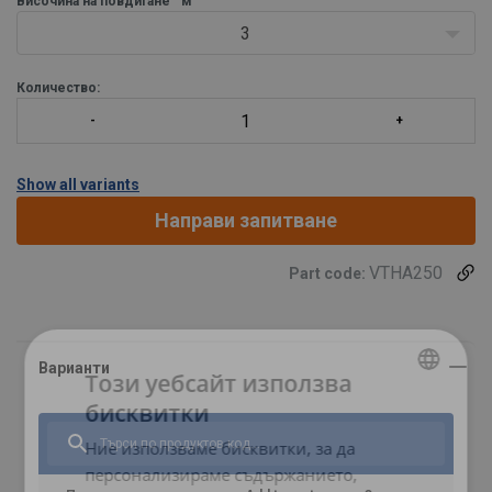
Височина на повдигане
м
3
Количество:
Show all variants
Направи запитване
VTHA250
Part code:
Този уебсайт използва
бисквитки
BULGARIAN
Ние използваме бисквитки, за да
ENGLISH TRANSLATION
персонализираме съдържанието,