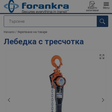
Вашето
Menu
запитване
Търсене
е добавен към вашето запитване
Начало
/
Укрепване на товари
Лебедка с тресчотка