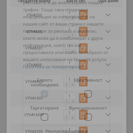
Продуктов номер
Add to cart
Още данни
рекламите и да анализираме нашия
трафик. Също така споделяме
VTHA250
информация за използването на
нашия сайт от ваша страна с нашите
партньори за реклама и анализи,
VTHA500
които може да я комбинират с друга
информация, която сте им
VTHA500Y
предоставили или която са събрали от
вашето използване на техните услуги.
VTHA800
Политика за поверителност
Строго
Ефективност
VTHA800Y
необходимо
VTHA1600
Таргетиране
Функционалност
VTHA1600Y
Некласифицирани
VTHA3200