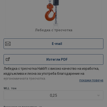
Лебедка с тресчотка
E-mail
Изтегли PDF
Лебедка с тресчотка Haklift с високо качество на изработка,
издръжлива и лесна за употреба благодарение на
ергономичната тресчотка.
покажи повече
Корпусът е компактен и олекотен. Стандартната дължина на
веригата е 3 м. Други дължини на веригата могат да се
WLL
тон
предложат при запитване.
0,25
Характеристики: