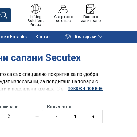
Lifting
Свържете
Вашето
Solutions
се с нас
запитване
Group
се с Forankra
Контакт
Български
на страницата
Поискайте оферта
и сапани Secutex
то са със специално покритие за по-добра
ъдат използвани, за повдигане на товари с
покажи повече
ати и подсилени краища. С едностранно,
ължина
m
Количество:
2