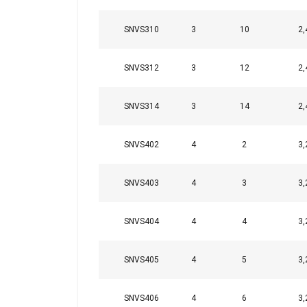
SNVS310
3
10
2,
SNVS312
3
12
2,
SNVS314
3
14
2,
SNVS402
4
2
3,
SNVS403
4
3
3,
SNVS404
4
4
3,
SNVS405
4
5
3,
SNVS406
4
6
3,