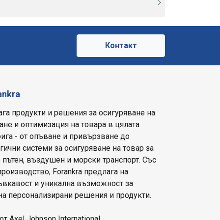
е
Контакт
ankra
ага продукти и решения за осигуряване на
ане и оптимизация на товара в цялата
ига - от опъване и привързване до
ични системи за осигуряване на товар за
 пътен, въздушен и морски транспорт. Със
производство, Forankra предлага на
гъвкавост и уникална възможност за
на персонализирани решения и продукти.
от Axel Johnson International.