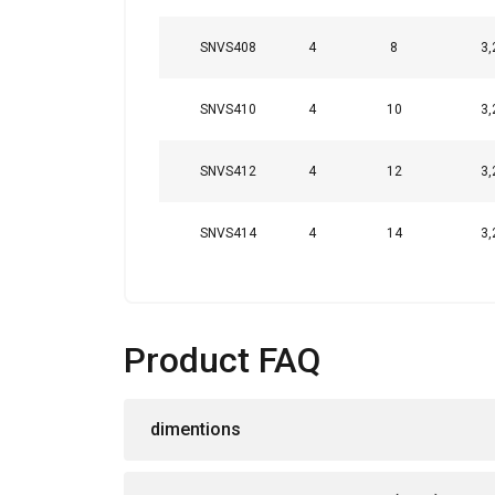
SNVS408
4
8
3,
SNVS410
4
10
3,
SNVS412
4
12
3,
SNVS414
4
14
3,
Product FAQ
dimentions