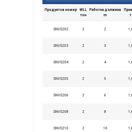
Продуктов номер
WLL
Работна дължина
При
тон
m
т
SNVS202
2
2
1,
SNVS203
2
3
1,
SNVS204
2
4
1,
SNVS205
2
5
1,
SNVS206
2
6
1,
SNVS208
2
8
1,
SNVS210
2
10
1,