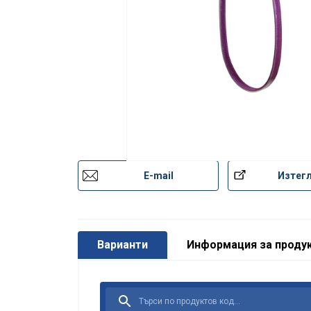
E-mail
Изтег
Варианти
Информация за проду