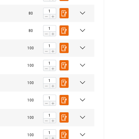
80
80
е и да
BULGARIAN
нето на нашия
ENGLISH TRANSLATION
100
 да я комбинират
ашето използване
100
ласифицирани
100
100
ТЕ ВСИЧКИ
100
100