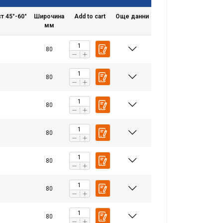
 45°-60°
Широчина
Add to cart
Още данни
мм
80
80
80
80
80
80
80