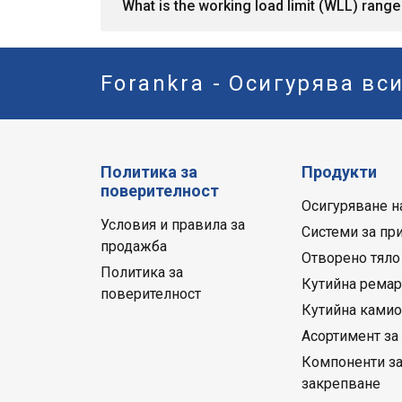
What is the working load limit (WLL) range 
Forankra - Осигурява вс
Политика за
Продукти
поверителност
Осигуряване н
Условия и правила за
Системи за пр
продажба
Отворено тяло
Политика за
Кутийна рема
поверителност
Кутийна камио
Асортимент за
Компоненти з
закрепване