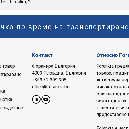
for this sling?
ичко по време на транспортиран
Контакт
Относно For
а товар
Форанкра България
Forankra предл
4003 Пловдив, България
товара, повдиг
ивързване
+359 32 399 308
логистична вер
office@forankra.bg
високотехнолог
рке
всички видове
нетка
свой отдел за 
клиентите си 
 повдигане
предоставяне 
а
Forankra е част 